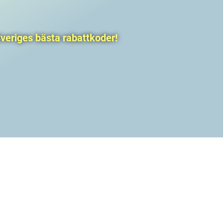
veriges bästa rabattkoder!