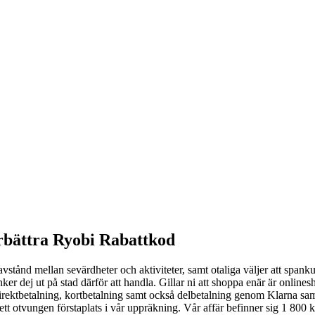
örbättra Ryobi Rabattkod
ånd mellan sevärdheter och aktiviteter, samt otaliga väljer att spankul
änker dej ut på stad därför att handla. Gillar ni att shoppa enär är onl
 direktbetalning, kortbetalning samt också delbetalning genom Klarna 
 ett otvungen förstaplats i vår uppräkning. Vår affär befinner sig 1 80