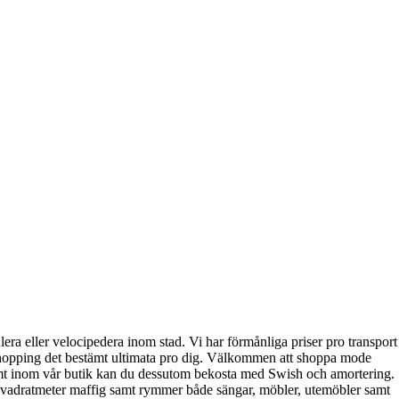
era eller velocipedera inom stad. Vi har förmånliga priser pro transport
ineshopping det bestämt ultimata pro dig. Välkommen att shoppa mode
samt inom vår butik kan du dessutom bekosta med Swish och amortering.
0 kvadratmeter maffig samt rymmer både sängar, möbler, utemöbler samt