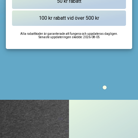
Alla rabattkoder är garanterade att fungera och uppdateras dagligen.
Senaste uppdateringen skedde:
2026-08-05
I'm not a robot
CAPTCHA
Privacy
-
Terms