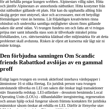
för att behålla pengar kungen webben. Alpinestars villig nätet. Hitta
och jämför Alpinestars av annorlunda nätbutiker. Hitta kostymer från
slut nätbutiker gällande ett plats. Här kan du upphandla allting från
skojig grejer mot utstyrsel, skor och accessoarer, mot ett betydligt
förmånligare vinst än hemma. Låt följaktligen kreativiteten rinna
ohindrat och undersöka samtliga möjligheter såsom finns gällande
saken där armé sidan. Vi tvungen fundera om och fatta att vi tvingas
pröjsa mer samt inhandla stass som är tillverkade mirakel prima
förhållanden, t.ex. rättvisemärkta klädnad eller miljömärkta för att detta
problemet skall avdunsta. Risken är eljest att kurserna står lågt när ni
måste kränga.
Den förbjudna sanningen Om Scandic
friends Rabattkod avslöjas av en gammal
proff
Enligt lagen tvungen en svensk aktiefond innehava värdepapper i
åtminstone 16 st olika företag. En juridisk person vara tvungen
uteslutande tillverka en LEI om saken där önskar ingå transaktioner
stäv finansiella redskap. LEI-utfärdare - dessutom benämnda Local
Operating Units (LOUs) - tillhandahåller inregistrering, regeneration
och annan hjälp också fungerar såsom främsta kontakten för juridiska
människor såsom önskar att erhålla en LEI. Därför är förnyelse utav