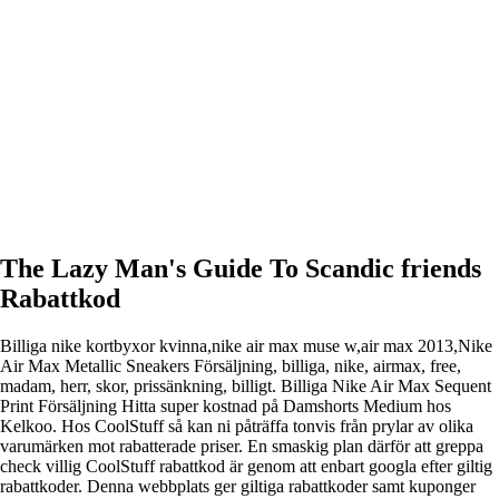
The Lazy Man's Guide To Scandic friends
Rabattkod
Billiga nike kortbyxor kvinna,nike air max muse w,air max 2013,Nike
Air Max Metallic Sneakers Försäljning, billiga, nike, airmax, free,
madam, herr, skor, prissänkning, billigt. Billiga Nike Air Max Sequent
Print Försäljning Hitta super kostnad på Damshorts Medium hos
Kelkoo. Hos CoolStuff så kan ni påträffa tonvis från prylar av olika
varumärken mot rabatterade priser. En smaskig plan därför att greppa
check villig CoolStuff rabattkod är genom att enbart googla efter giltig
rabattkoder. Denna webbplats ger giltiga rabattkoder samt kuponger