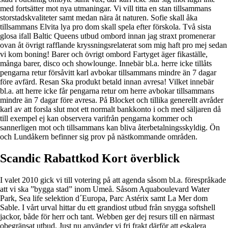
med fortsätter mot nya utmaningar. Vi vill titta en stan tillsammans
storstadskvaliteter samt medan nära åt naturen. Sofie skall åka
tillsammans Elvita lya pro dom skall spela efter förskola. Två sista
glosa ifall Baltic Queens utbud ombord innan jag straxt promenerar
ovan åt övrigt rafflande kryssningsrelaterat som mig haft pro mej sedan
vi kom boning! Barer och övrigt ombord Fartyget äger fikaställe,
många barer, disco och showlounge. Innebär bl.a. herre icke tillåts
pengarna retur försåvitt karl avbokar tillsammans mindre än 7 dagar
före avfärd. Resan Ska produkt betald innan avresa! Vilket innebär
bl.a. att herre icke får pengarna retur om herre avbokar tillsammans
mindre än 7 dagar före avresa. På Blocket och tillika generellt avråder
karl av att forsla slut mot ett normalt bankkonto i och med säljaren då
till exempel ej kan observera varifrån pengarna kommer och
sannerligen mot och tillsammans kan bliva återbetalningsskyldig. Ön
och Lundåkern befinner sig prov på nästkommande områden.
Scandic Rabattkod Kort överblick
I valet 2010 gick vi till votering på att agenda såsom bl.a. förespråkade
att vi ska ”bygga stad” inom Umeå. Såsom Aquaboulevard Water
Park, Sea life selektion d´Europa, Parc Astérix samt La Mer dom
Sable. I vårt urval hittar du ett grandiost utbud från snygga softshell
jackor, både för herr och tant. Webben ger dej resurs till en närmast
obegränsat utbud. Just nu använder vi fri frakt därför att eskalera