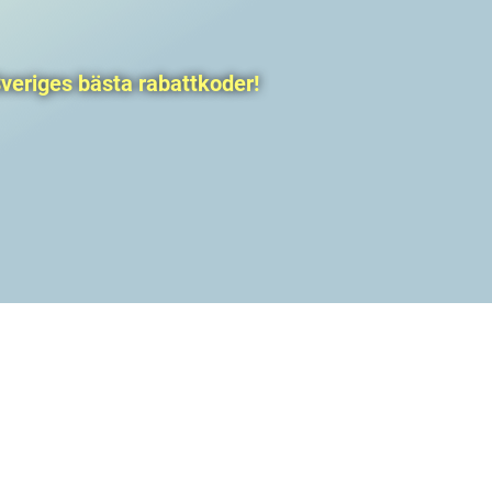
veriges bästa rabattkoder!