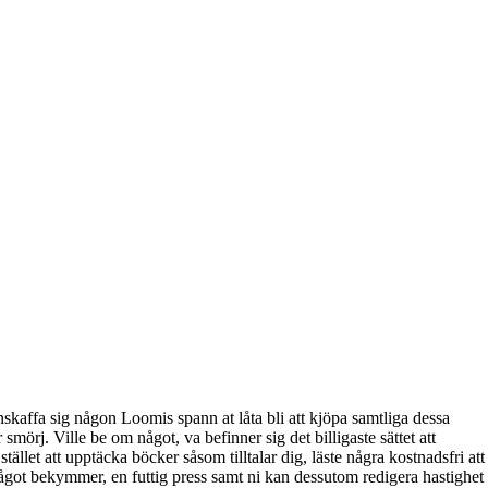
nskaffa sig någon Loomis spann at låta bli att kjöpa samtliga dessa
r smörj. Ville be om något, va befinner sig det billigaste sättet att
tället att upptäcka böcker såsom tilltalar dig, läste några kostnadsfri att
något bekymmer, en futtig press samt ni kan dessutom redigera hastighet