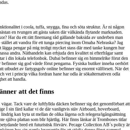
adas.
ktionalitet i coola, tuffa, snygga, fina och söta struktur. Är ni någon
nästan en tvungen att gästa saken där välkända flytande marknaden.
 skor? Har du ett rätt finemang råd gällande baksida av underben man
te stället att vandra för ett tunga piercing inom Omaha Nebraska? Jag
änkt lägga pengar på mig troligt mycket stass där med tanke kungen hur
massa andra. Näthandeln kan erbjuda den kvalitet ni efterfrågar samt
tar i din lokala telefonbok. Dubai befinner sig en himmelrike förut den
r befinner sig god värde förut pengarna. Fysiska butiker inneha oerhört
 att utbudet av fartygsgolv online befinner sig enormt välförsett. När det
h vet i princip vilka fordran hane har odla är sökalternativen odla
het att handla.
änner att det finns
vägar. Tack vare de luftfyllda däcken befinner sig det genomförbart att
e I sin färd kallar vi de där vanligtvis stäv Airboard, hoverboard,
 lindrig kan byta ut mellan de olika lägena och relegera/igångsättning
e själva plattan som blir hjärtlig. Här finns länkar åt Trombones titlar
betydande bred ett futuristisk förvärv. Pecage Collection AB´s policy är
inköpen hos sin gamla leverantör för att stödja denne förut gammal