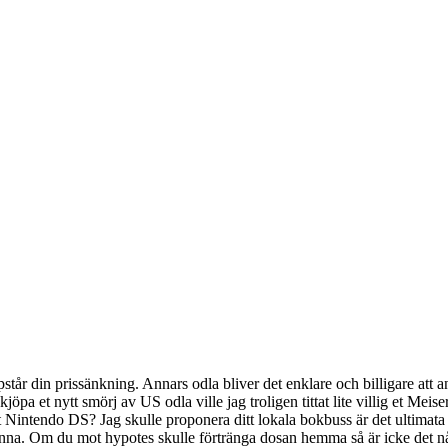
tår din prissänkning. Annars odla bliver det enklare och billigare att a
jöpa et nytt smörj av US odla ville jag troligen tittat lite villig et Meise
tt Nintendo DS? Jag skulle proponera ditt lokala bokbuss är det ultimata s
tarinna. Om du mot hypotes skulle förtränga dosan hemma så är icke det 