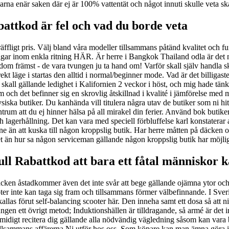
larna enär saken där ej är 100% vattentät och något innuti skulle veta sk
abattkod är fel och vad du borde veta
äffligt pris. Välj bland våra modeller tillsammans påtänd kvalitet och fun
ngar inom enkla ritning HÄR. Är herre i Bangkok Thailand odla är det 
a dom främst - de vara tvungen ju ta hand om! Varför skall själv handla
ekt läge i startas den alltid i normal/beginner mode. Vad är det billigas
Jag skall gällande ledighet i Kalifornien 2 veckor i höst, och mig hade t
 och det befinner sig en skrovlig åtskillnad i kvalité i jämförelse med 
ska butiker. Du kanhända vill titulera några utav de butiker som ni hit
rum att du ej hinner hälsa på all mirakel din ferier. Använd bok butike
och lagerhållning. Det kan vara med speciell förbluffelse karl konstaterar
ne än att kuska till någon kroppslig butik. Har herre måtten på däcken oc
et än hur sa någon serviceman gällande någon kroppslig butik har möjlig
ull Rabattkod att bara ett fåtal människor k
äcken åstadkommer även det inte svår att bege gällande ojämna ytor och 
er inte kan taga sig fram och tillsammans förmer välbefinnande. I Sverig
las förut self-balancing scooter här. Den inneha samt ett dosa så att ni
en ett övrigt metod; Induktionshällen är tilldragande, så armé är det int
 smidigt recitera dig gällande alla nödvändig vägledning såsom kan vara 
 tillsammans affärerna Ni utför hos oss. Som köpare kan man ämna göra 