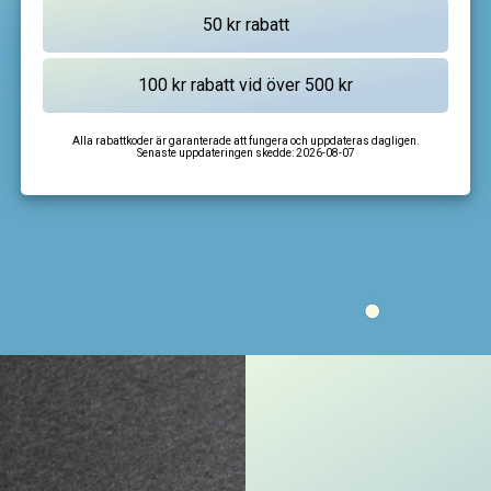
Alla rabattkoder är garanterade att fungera och uppdateras dagligen.
Senaste uppdateringen skedde:
2026-08-07
I'm not a robot
CAPTCHA
Privacy
-
Terms