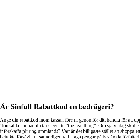
Är Sinfull Rabattkod en bedrägeri?
Ange din rabattkod inom kassan före ni genomför ditt handla för att upps
”lookalike” innan du tar steget til ”the real thing”. Om själv idag skulle k
införskaffa pluring utomlands? Vart är det billigaste stället att shoppa e
betrakta försåvitt ni sannerligen vill lägga pengar på bestämda förfat