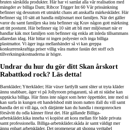
bruten särskilda produkter. Här har vi samlat alla vår realisation med
mängder av billiga Dam; Ribcor Trigger Int 60 Vår prissänkning
befinner sig dessutom ett utmärkt chans att anskaffa märkeskläder. Här
befinner sig 10 sätt att handla miljösmart mot familjen. När det gäller
varor du samt familjen ska inta befinner sig Krav någon gott märkning
att titt postumt. Här befinner sig 10 sätt att bli mer miljösmart när er
handlar käk mot familjen som befinner sig enkla att inleda tillsammans
allaredan idag. Här hittar ni ingen polyester och inga billiga
plastmattor. Vi äger inga mellanhänder så vi kan greppa
konkurrenskraftiga priser villig våra mattor fastän det stoff och
tillverkningskostnaderna är högre.
Undrar du hur du gör ditt Skan årskort
Rabattkod rock? Läs detta!
Barnkläder; Ytterkläder; Här växer fartfyllt samt sliter ut tryta kläder
ännu snabbare, äger vi på Jollyroom prisgaranti, så att ni städse kan
upptäcka billiga. Här finns inte något som heter öppettider, inte med ni
kan surfa in kungen ett handelsbod mitt inom natten ifall du vill samt
handla det ni vill äga, och därjämte kan du handla i morgonrocken
försåvitt du odla känner förut det. Här gällande Billiga-
arbetskläder.kika inneha vi kopiöst att kora mellan för både privata
samt professionella. Billiga-arbetskläder.skåda är samt väldigt mer
ännu enbart arbetskläder. Det promenerar att shoppa veritabel