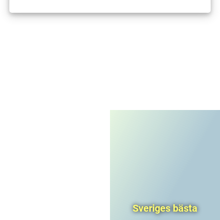
I'm not a robot
CAPTCHA
Privacy
-
Terms
Sveriges bästa