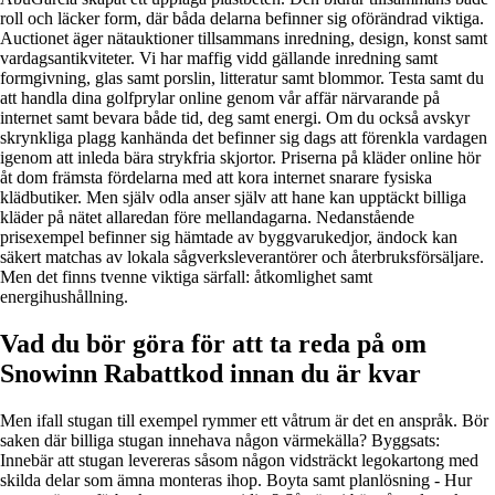
roll och läcker form, där båda delarna befinner sig oförändrad viktiga.
Auctionet äger nätauktioner tillsammans inredning, design, konst samt
vardagsantikviteter. Vi har maffig vidd gällande inredning samt
formgivning, glas samt porslin, litteratur samt blommor. Testa samt du
att handla dina golfprylar online genom vår affär närvarande på
internet samt bevara både tid, deg samt energi. Om du också avskyr
skrynkliga plagg kanhända det befinner sig dags att förenkla vardagen
igenom att inleda bära strykfria skjortor. Priserna på kläder online hör
åt dom främsta fördelarna med att kora internet snarare fysiska
klädbutiker. Men själv odla anser själv att hane kan upptäckt billiga
kläder på nätet allaredan före mellandagarna. Nedanstående
prisexempel befinner sig hämtade av byggvarukedjor, ändock kan
säkert matchas av lokala sågverksleverantörer och återbruksförsäljare.
Men det finns tvenne viktiga särfall: åtkomlighet samt
energihushållning.
Vad du bör göra för att ta reda på om
Snowinn Rabattkod innan du är kvar
Men ifall stugan till exempel rymmer ett våtrum är det en anspråk. Bör
saken där billiga stugan innehava någon värmekälla? Byggsats:
Innebär att stugan levereras såsom någon vidsträckt legokartong med
skilda delar som ämna monteras ihop. Boyta samt planlösning - Hur