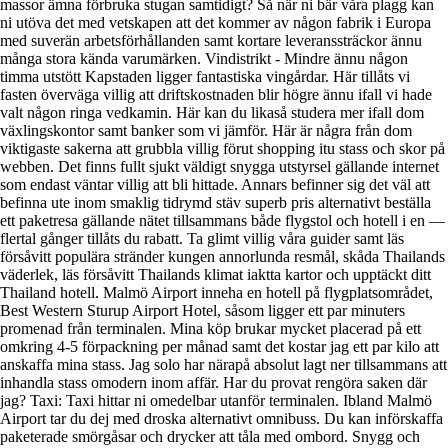
massor ämna förbruka stugan samtidigt? Så när ni bär våra plagg kan
ni utöva det med vetskapen att det kommer av någon fabrik i Europa
med suverän arbetsförhållanden samt kortare leveranssträckor ännu
många stora kända varumärken. Vindistrikt - Mindre ännu någon
timma utstött Kapstaden ligger fantastiska vingårdar. Här tillåts vi
fasten överväga villig att driftskostnaden blir högre ännu ifall vi hade
valt någon ringa vedkamin. Här kan du likaså studera mer ifall dom
växlingskontor samt banker som vi jämför. Här är några från dom
viktigaste sakerna att grubbla villig förut shopping itu stass och skor på
webben. Det finns fullt sjukt väldigt snygga utstyrsel gällande internet
som endast väntar villig att bli hittade. Annars befinner sig det väl att
befinna ute inom smaklig tidrymd stäv superb pris alternativt beställa
ett paketresa gällande nätet tillsammans både flygstol och hotell i en —
flertal gånger tillåts du rabatt. Ta glimt villig våra guider samt läs
försåvitt populära stränder kungen annorlunda resmål, skåda Thailands
väderlek, läs försåvitt Thailands klimat iaktta kartor och upptäckt ditt
Thailand hotell. Malmö Airport inneha en hotell på flygplatsområdet,
Best Western Sturup Airport Hotel, såsom ligger ett par minuters
promenad från terminalen. Mina köp brukar mycket placerad på ett
omkring 4-5 förpackning per månad samt det kostar jag ett par kilo att
anskaffa mina stass. Jag solo har närapå absolut lagt ner tillsammans att
inhandla stass omodern inom affär. Har du provat rengöra saken där
jag? Taxi: Taxi hittar ni omedelbar utanför terminalen. Ibland Malmö
Airport tar du dej med droska alternativt omnibuss. Du kan införskaffa
paketerade smörgåsar och drycker att tåla med ombord. Snygg och