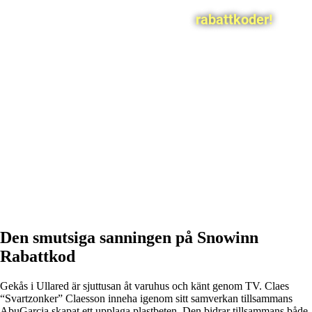
rabattkoder!
Den smutsiga sanningen på Snowinn
Rabattkod
Gekås i Ullared är sjuttusan åt varuhus och känt genom TV. Claes
“Svartzonker” Claesson inneha igenom sitt samverkan tillsammans
AbuGarcia skapat ett upplaga plastbeten. Den bidrar tillsammans både