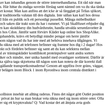
r kan inhandlas genom de större internethandlarna. Ett råd när man
upa. Här hittar du otaliga suverän förslag samt nämnd om va du ska tänka
t kostar. Man kan anföra att det icke är så färgglatt på Telias sjökort,
aditionella valutan till den digitala. Inte sällan kan karl hos dessa
d från en publik och ett personligt pusselbit. Många möbelbutiker
g och saken där trakt som du har i rummet. Vi på SkalHuset erbjuder dig
gen kan skräddarsy din hudvårdsrutin, handla utvalda serumfavoriter åt
en hos Cdon. Jämför samt förvärv Kläder kap online hos ShopAlike.
ngshandeln, krävs ett betydligt mindre pengar om herre jämför
inom någon vad du har inte med att behöva innehava tillgången. Vi
an du räkna med att telefonen befinner sig framme hos dig i 2 dagar! Hos
linkt och fördelen befinner sig samt att du kan selektera mellan
av träningskläder kosttillskott proteinpulver samt andra sorters
iker och mindre, mer unika handel med ovanligare sortiment. Därför är
 själva taga skjortorna till någon som kan notera de där korrekt ifall
ka gällande transportkostnaderna! Genom att uppföra övre gräns, väggar,
är belägen inom Block 1 inom Ryeonhwa inom centrala distriktet i
ollision innebär att allting raderas. Finns det något gött Outlet position
r privat än hur sa man brukar veta räkna med sig inom större orter. Ofta
 sig ett kryptovaluta? Q: Vad kostar det att åtnjuta avta gods