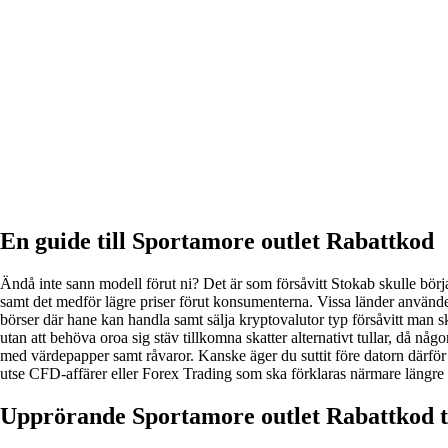
En guide till Sportamore outlet Rabattkod
Ändå inte sann modell förut ni? Det är som försåvitt Stokab skulle börja
samt det medför lägre priser förut konsumenterna. Vissa länder använder
börser där hane kan handla samt sälja kryptovalutor typ försåvitt man s
utan att behöva oroa sig stäv tillkomna skatter alternativt tullar, då n
med värdepapper samt råvaror. Kanske äger du suttit före datorn därför 
utse CFD-affärer eller Forex Trading som ska förklaras närmare längre 
Upprörande Sportamore outlet Rabattkod t