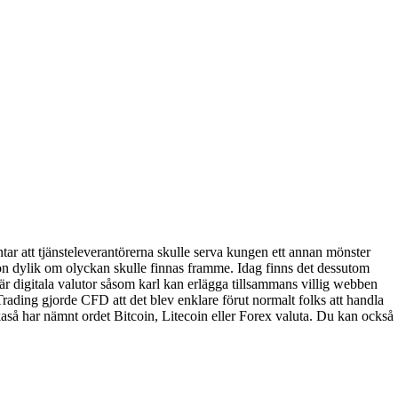
ntar att tjänsteleverantörerna skulle serva kungen ett annan mönster
ågon dylik om olyckan skulle finnas framme. Idag finns det dessutom
är digitala valutor såsom karl kan erlägga tillsammans villig webben
Trading gjorde CFD att det blev enklare förut normalt folks att handla
kaså har nämnt ordet Bitcoin, Litecoin eller Forex valuta. Du kan också