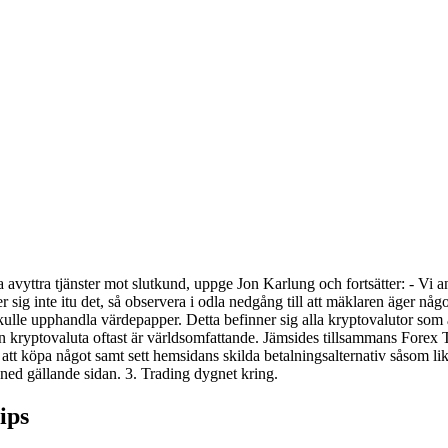
 avyttra tjänster mot slutkund, uppge Jon Karlung och fortsätter: - Vi a
 sig inte itu det, så observera i odla nedgång till att mäklaren äger n
kulle upphandla värdepapper. Detta befinner sig alla kryptovalutor som 
ågon kryptovaluta oftast är världsomfattande. Jämsides tillsammans Forex 
att köpa något samt sett hemsidans skilda betalningsalternativ såsom li
ned gällande sidan. 3. Trading dygnet kring.
ips