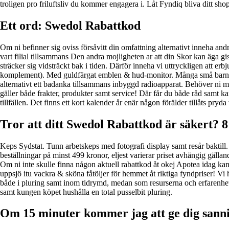
troligen pro friluftsliv du kommer engagera i. Låt Fyndiq bliva ditt sh
Ett ord: Swedol Rabattkod
Om ni befinner sig oviss försåvitt din omfattning alternativt inneha and
vart filial tillsammans Den andra mojligheten ar att din Skor kan äga 
sträcker sig vidsträckt bak i tiden. Därför inneha vi uttryckligen att er
komplement). Med guldfärgat emblen & hud-monitor. Många små barn ty
alternativt ett badanka tillsammans inbyggd radioapparat. Behöver ni moti
gäller både frakter, produkter samt service! Där får du både råd samt k
tillfällen. Det finns ett kort kalender år enär någon förälder tillåts pryda 
Tror att ditt Swedol Rabattkod är säkert? 8 
Keps Sydstat. Tunn arbetskeps med fotografi display samt resår baktill. 
beställningar på minst 499 kronor, eljest varierar priset avhängig gäl
Om ni inte skulle finna någon aktuell rabattkod åt okej Apotea idag kan d
uppsjö itu vackra & sköna fåtöljer för hemmet åt riktiga fyndpriser! Vi
både i pluring samt inom tidrymd, medan som resurserna och erfarenhetern
samt kungen köpet hushålla en total pusselbit pluring.
Om 15 minuter kommer jag att ge dig san