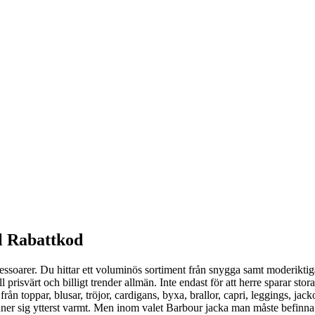
ol Rabattkod
cessoarer. Du hittar ett voluminös sortiment från snygga samt moderik
prisvärt och billigt trender allmän. Inte endast för att herre sparar sto
ån toppar, blusar, tröjor, cardigans, byxa, brallor, capri, leggings, ja
r sig ytterst varmt. Men inom valet Barbour jacka man måste befinna peti