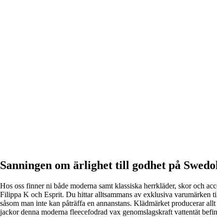
Sanningen om ärlighet till godhet på Swed
Hos oss finner ni både moderna samt klassiska herrkläder, skor och ac
Filippa K och Esprit. Du hittar alltsammans av exklusiva varumärken till 
såsom man inte kan påträffa en annanstans. Klädmärket producerar allt fr
jackor denna moderna fleecefodrad vax genomslagskraft vattentät befinne