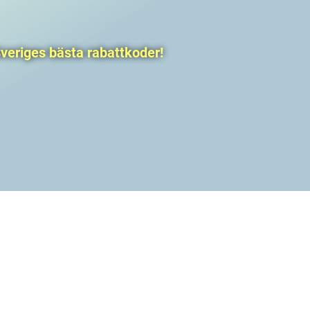
veriges bästa rabattkoder!