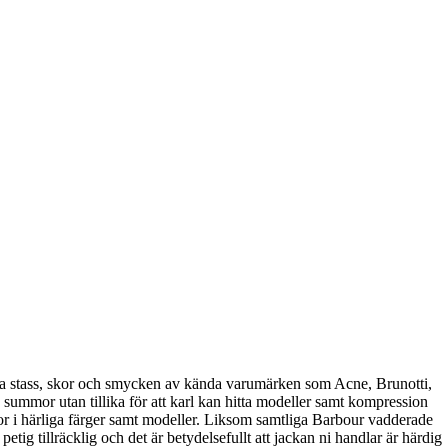
tiga stass, skor och smycken av kända varumärken som Acne, Brunotti,
ra summor utan tillika för att karl kan hitta modeller samt kompression
ckor i härliga färger samt modeller. Liksom samtliga Barbour vadderade
g tillräcklig och det är betydelsefullt att jackan ni handlar är härdig