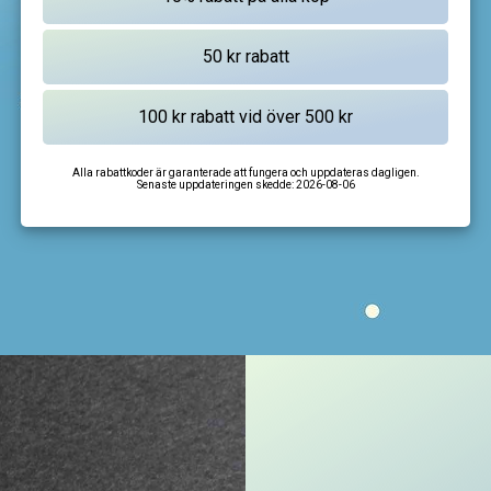
Alla rabattkoder är garanterade att fungera och uppdateras dagligen.
Senaste uppdateringen skedde:
2026-08-06
I'm not a robot
CAPTCHA
Privacy
-
Terms