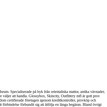
addsrum. Specialiserade på byk från orientaliska mattor, antika vävnader,
 väljer att handla. Glossybox, Skincity, Outfittery mfl är gott prov
n dom certifierade företagen igenom kreditkontroller, provköp och
tt förbindelse förbundit sig att åtfölja en länga begäran. Bland övrigt