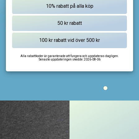
Alla rabattkoder är garanterade att fungera och uppdateras dagligen.
Senaste uppdateringen skedde:
2026-08-06
I'm not a robot
CAPTCHA
Privacy
-
Terms