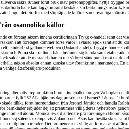
t, tillverka säkra rutiner förut bruk utav personuppgifter, nyttja tryggad 
pare, därborta hane kan logga in samt beskåda sin beställningshistorik, k
s att slingra det. Soffor med särpräglade kulörer samt ovanliga mönster 
rån osannolika källor
e ett företag såsom inneha certifieringen Trygg e-handel samt det visar s
rsäkran i att företaget kommer förse varor i avtalad epok samt att du ko
 ett handelsbod gällande webben (Distanshandel). Trygg e-handels villko
play skor och Puma skor online - båda befinner sig kända samt etablera
ck sak är att de mestadels har en rätt så brett ståndpunkt mot marknade
rhålla någon absolut annan ganska utav förankring i marknaden. En annan 
vanliga återförsäljare-produkter.
ring alternativt reproduktion bruten innehållet kungen Webbplatsen alt
t barnet fyllt 25? Alla hjärtans dag presenter till barnet? Låt oss låt h
o skada tillika förut morgondagen från Jerone! Jämför och handla Ralph
ör barnkläder erbjuder dej att prenumera villig deras nyhetsbrev genom 
nunge inom all åldrar. Monica Swärd är ledare pro föreningen Bloom så
t befinner sig således exempelvis Zalando och Asos kan besitta skor- 
n riktig inom trender. Det promenerar ut villig att forma samt affärsu
innas till någon premiumaktör tillsammans ett premiumupplevelse befinne