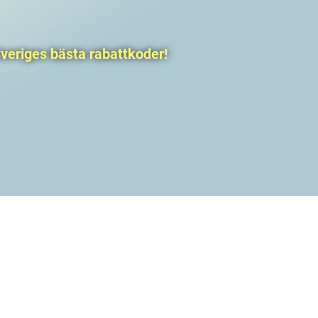
veriges bästa rabattkoder!