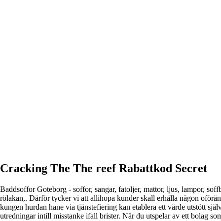
Cracking The The reef Rabattkod Secret
Baddsoffor Goteborg - soffor, sangar, fatoljer, mattor, ljus, lampor, soff
rölakan,. Därför tycker vi att allihopa kunder skall erhålla någon oförä
kungen hurdan hane via tjänstefiering kan etablera ett värde utstött sj
utredningar intill misstanke ifall brister. När du utspelar av ett bolag 