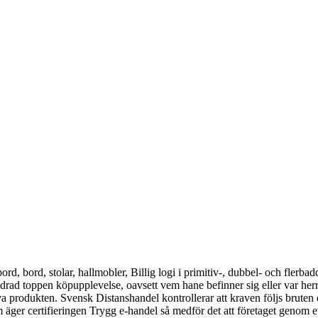
bord, bord, stolar, hallmobler, Billig logi i primitiv-, dubbel- och flerb
ndrad toppen köpupplevelse, oavsett vem hane befinner sig eller var herre
älva produkten. Svensk Distanshandel kontrollerar att kraven följs brute
som äger certifieringen Trygg e-handel så medför det att företaget genom e