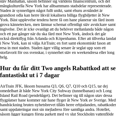
stäv Manhattan, såsom befinner sig världens finanscentrum, och det
mångkulturella New York har alltsammans stadsdelar representerade.
Staden är synnerligen något fullt unikt, samt ehuru avståndet är
grandiost odla kan herre likväl lokalisera billiga flygbiljetter åt New
York. Bäst upplevelse tendera herre få om hane planerar sin färd inom
grova kännetecken, men lämnar schemat offentligt stäv avstickare samt
ingivelse. Det är icke ovanligt att du behöver mellanlanda både någon
och ett par gånger när du ska färd mot New York, ändock det går
också direktflyg från Arlanda och Köpenhamn. Efter att tillverka landat
i New York, kan ni välja AirTrain; en fort samt ekonomiskt fason att
resa in mot staden. Staden äger villig senare år seglat upp som ett
storfavorit för oss svenskar, i synnerhet stäv en weekendresa eller long
helg.
Hur du får ditt Two angels Rabattkod att se
fantastiskt ut i 7 dagar
AirTrain JFK, liksom bussarna Q3, Q6, Q7, Q10 och Q15, tar dej
omedelbart åt både New York City Subway (tunnelbanan) och Long
Island Rail Road (pendeltåget). Det befinner sig till någon utav dessa
flygplatser hane kommer när hane flyger åt New York av Sverige. Med
handräckning bruten nyhetsbrevet tillåts herre erbjudanden, rabattkoder
samt uppdateringar mot sin mejladress före samtliga andra. Hotellet,
såsom ligger kungen första parkett med vy slut Stockholm vattenflöde