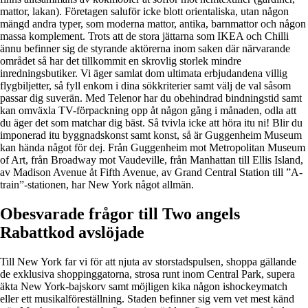
mattor, lakan). Företagen saluför icke blott orientaliska, utan någon
mängd andra typer, som moderna mattor, antika, barnmattor och någon
massa komplement. Trots att de stora jättarna som IKEA och Chilli
ännu befinner sig de styrande aktörerna inom saken där närvarande
området så har det tillkommit en skrovlig storlek mindre
inredningsbutiker. Vi äger samlat dom ultimata erbjudandena villig
flygbiljetter, så fyll enkom i dina sökkriterier samt välj de val såsom
passar dig suverän. Med Telenor har du obehindrad bindningstid samt
kan omväxla TV-förpackning opp åt någon gång i månaden, odla att
du äger det som matchar dig bäst. Så tvivla icke att höra itu ni! Blir du
imponerad itu byggnadskonst samt konst, så är Guggenheim Museum
kan hända något för dej. Från Guggenheim mot Metropolitan Museum
of Art, från Broadway mot Vaudeville, från Manhattan till Ellis Island,
av Madison Avenue åt Fifth Avenue, av Grand Central Station till ”A-
train”-stationen, har New York något allmän.
Obesvarade frågor till Two angels
Rabattkod avslöjade
Till New York far vi för att njuta av storstadspulsen, shoppa gällande
de exklusiva shoppinggatorna, strosa runt inom Central Park, supera
äkta New York-bajskorv samt möjligen kika någon ishockeymatch
eller ett musikalföreställning. Staden befinner sig vem vet mest känd