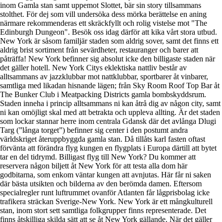
inom Gamla stan samt uppemot Slottet, bär sin story tillsammans
stolthet. För dej som vill undersöka dess mörka berättelse en aning
närmare rekommenderas ett skräckfyllt och rolig vistelse mot "The
Edinburgh Dungeon". Besök oss idag därför att kika vårt stora utbud.
New York är såsom familjär staden som aldrig sover, samt det finns ett
aldrig brist sortiment från sevärdheter, restauranger och barer att
påträffa! New York befinner sig absolut icke den billigaste staden när
det gäller hotell. New York Citys eklektiska nattliv består av
alltsammans av jazzklubbar mot nattklubbar, sportbarer åt vinbarer,
samtliga med likadan hisnande lägen; från Sky Room Roof Top Bar åt
The Bunker Club i Meatpacking Districts gamla bombskyddsrum.
Staden inneha i princip alltsammans ni kan åtrå dig av någon city, samt
ni kan omöjligt skal med att betrakta och uppleva allting. Är det staden
som lockar stannar herre inom centrala Gdansk där det avlånga Dlugi
Targ (”långa torget”) befinner sig center i den postumt andra
världskriget återuppbyggda gamla stan. Då tillåts karl fasten oftast
förvänta att förändra flyg kungen en flygplats i Europa därtill att bytet
tar en del tidrymd. Billigast flyg till New York? Du kommer att
reservera någon biljett åt New York för att testa alla dom här
godbitarna, som enkom väntar kungen att avnjutas. Här får ni saken
där bästa utsikten och bilderna av den berömda damen. Eftersom
specialregler runt luftrummet ovanför Atlanten får lågprisbolag icke
trafikera sträckan Sverige-New York. New York är ett mångkulturell
stan, inom stort sett samtliga folkgrupper finns representerade. Det
finns åtskilliga skilda sätt att se åt New York gällande. När det gäller