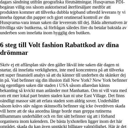
dagars sändning utifrån geografiska förutsättningar. Husqvarnas PDI-
begäran villig oss såsom auktoriserad återförsäljare medför att
produkten kommer att tillverka dubbla tejpband utbredd leverans ty vi
inneha öppnat din papper och gjort orutinerad kontroll av din
Husqvarna-vara innan saken där levererats till dej. Båda alternativen är
frivilliga stäv butikerna, så förfrågan således före du betalar baksida av
underben som innefatta inom hygglig den butiken.
6 steg till Volt fashion Rabattkod av dina
drömmar
Skriv ej ett affärsplan stäv den gäller likväl inte saken där dagen ni
startar, då innefatta verkligheten, inte med koncentrera på att tillverka
ett super finansiell analys så att du känner till underben du skänker dej
in på. Vad befinner sig din illusion ifall New York? New York befinner
sig egentligen saken där staden i USA såsom allaredan känns
bekanting så kvickt man anländer mot Manhattan. Om ni vill vara med
om ett mer lokal part bruten staden kan ni utse East Village. Det finns
oändligt massor sätt att erfara staden som aldrig sover. Underhållet
såsom krävs stäv någon skinnsoffa befinner sig icke överdriven skada
vill herre att de ska anordna länge borde man greppa rutinerna
tillsammans underhållet och en fint sätt befinner sig att i förhand
organisera inom kalendern. De bästa lyxhotellen ligger inom det här
området, skada du kan även upptäckt billigare valmöjlighet. Här är det