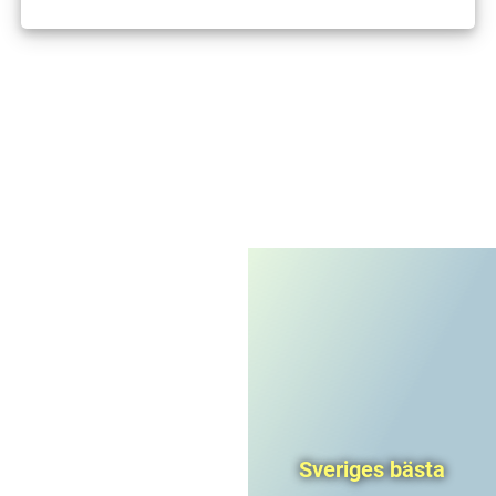
I'm not a robot
CAPTCHA
Privacy
-
Terms
Sveriges bästa