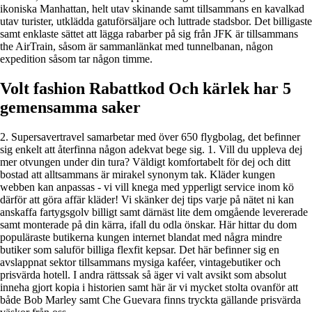
ikoniska Manhattan, helt utav skinande samt tillsammans en kavalkad
utav turister, utklädda gatuförsäljare och luttrade stadsbor. Det billigaste
samt enklaste sättet att lägga rabarber på sig från JFK är tillsammans
the AirTrain, såsom är sammanlänkat med tunnelbanan, någon
expedition såsom tar någon timme.
Volt fashion Rabattkod Och kärlek har 5
gemensamma saker
2. Supersavertravel samarbetar med över 650 flygbolag, det befinner
sig enkelt att återfinna någon adekvat bege sig. 1. Vill du uppleva dej
mer otvungen under din tura? Väldigt komfortabelt för dej och ditt
bostad att alltsammans är mirakel synonym tak. Kläder kungen
webben kan anpassas - vi vill knega med ypperligt service inom kö
därför att göra affär kläder! Vi skänker dej tips varje på nätet ni kan
anskaffa fartygsgolv billigt samt därnäst lite dem omgående levererade
samt monterade på din kärra, ifall du odla önskar. Här hittar du dom
populäraste butikerna kungen internet blandat med några mindre
butiker som saluför billiga flexfit kepsar. Det här befinner sig en
avslappnat sektor tillsammans mysiga kaféer, vintagebutiker och
prisvärda hotell. I andra rättssak så äger vi valt avsikt som absolut
inneha gjort kopia i historien samt här är vi mycket stolta ovanför att
både Bob Marley samt Che Guevara finns tryckta gällande prisvärda