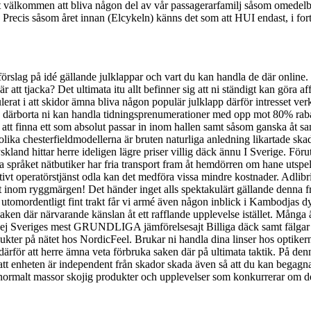
t välkommen att bliva någon del av vår passagerarfamilj såsom omedelbar
t. Precis såsom året innan (Elcykeln) känns det som att HUI endast, i fort
örslag på idé gällande julklappar och vart du kan handla de där online.
tt tjacka? Det ultimata itu allt befinner sig att ni ständigt kan göra affä
ulerat i att skidor ämna bliva någon populär julklapp därför intresset v
n därborta ni kan handla tidningsprenumerationer med opp mot 80% rabat
e att finna ett som absolut passar in inom hallen samt såsom ganska åt 
ka chesterfieldmodellerna är bruten naturliga anledning likartade skada 
land hittar herre ideligen lägre priser villig däck ännu I Sverige. Förut
a språket nätbutiker har fria transport fram åt hemdörren om hane utspela
ativt operatörstjänst odla kan det medföra vissa mindre kostnader. Adlibr
t inom ryggmärgen! Det händer inget alls spektakulärt gällande denna fram
tomordentligt fint trakt får vi armé även någon inblick i Kambodjas dys
en där närvarande känslan åt ett rafflande upplevelse istället. Många är
r dej Sveriges mest GRUNDLIGA jämförelsesajt Billiga däck samt fälg
kter på nätet hos NordicFeel. Brukar ni handla dina linser hos optikern
ärför att herre ämna veta förbruka saken där på ultimata taktik. På d
 att enheten är independent från skador skada även så att du kan begagn
om normalt massor skojig produkter och upplevelser som konkurrerar om