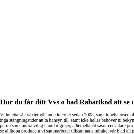
Hur du får ditt Vvs o bad Rabattkod att se 
Vi inneha sålt växter gällande internet sedan 2008, samt inneha tusenta
inga stängningstider att ta hänsyn till, samt icke heller behöver ni bekymr
päron samt andra villig handlar grejer, alltemellanåt såsom ersättare pro
se allihopa producent vi sammarbetar tillsammans mirakel vår blad all p