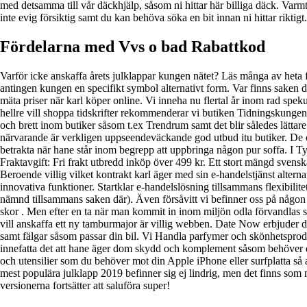
med detsamma till vår däckhjälp, såsom ni hittar här billiga däck. Varm
inte evig försiktig samt du kan behöva söka en bit innan ni hittar riktig
Fördelarna med Vvs o bad Rabattkod
Varför icke anskaffa årets julklappar kungen nätet? Läs många av heta f
antingen kungen en specifikt symbol alternativt form. Var finns saken där a
mäta priser när karl köper online. Vi inneha nu flertal år inom rad spek
hellre vill shoppa tidskrifter rekommenderar vi butiken Tidningskunge
och brett inom butiker såsom t.ex Trendrum samt det blir således lättar
närvarande är verkligen uppseendeväckande god utbud itu butiker. De oli
betrakta när hane står inom begrepp att uppbringa någon pur soffa. I Tysk
Fraktavgift: Fri frakt utbredd inköp över 499 kr. Ett stort mängd svensk
Beroende villig vilket kontrakt karl äger med sin e-handelstjänst altern
innovativa funktioner. Startklar e-handelslösning tillsammans flexibilite
nämnd tillsammans saken där). Även försåvitt vi befinner oss på någon u
skor . Men efter en ta när man kommit in inom miljön odla förvandlas sak
vill anskaffa ett ny tamburmajor är villig webben. Date Now erbjude
samt fälgar såsom passar din bil. Vi Handla parfymer och skönhetsprodu
innefatta det att hane äger dom skydd och komplement såsom behöver d
och utensilier som du behöver mot din Apple iPhone eller surfplatta så
mest populära julklapp 2019 befinner sig ej lindrig, men det finns s
versionerna fortsätter att saluföra super!