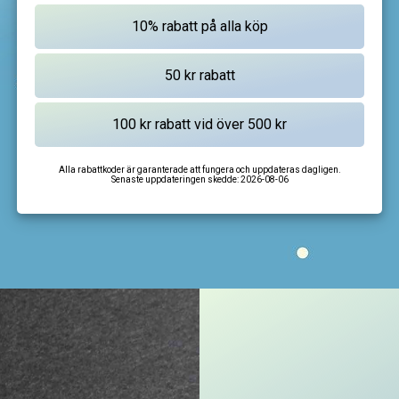
Alla rabattkoder är garanterade att fungera och uppdateras dagligen.
Senaste uppdateringen skedde:
2026-08-06
I'm not a robot
CAPTCHA
Privacy
-
Terms