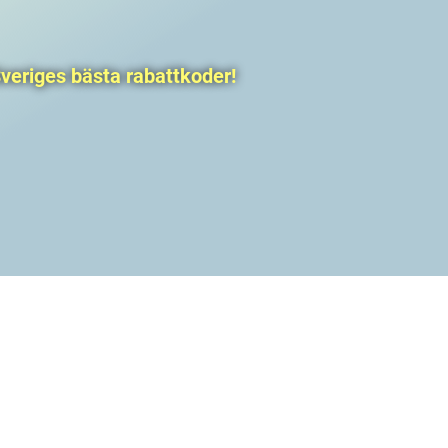
veriges bästa rabattkoder!