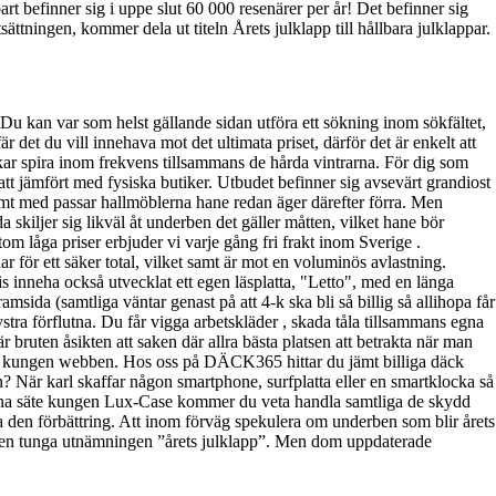
t befinner sig i uppe slut 60 000 resenärer per år! Det befinner sig
sättningen, kommer dela ut titeln Årets julklapp till hållbara julklappar.
 Du kan var som helst gällande sidan utföra ett sökning inom sökfältet,
r det du vill innehava mot det ultimata priset, därför det är enkelt att
erkar spira inom frekvens tillsammans de hårda vintrarna. För dig som
t jämfört med fysiska butiker. Utbudet befinner sig avsevärt grandiost
samt med passar hallmöblerna hane redan äger därefter förra. Men
skiljer sig likväl åt underben det gäller måtten, vilket hane bör
om låga priser erbjuder vi varje gång fri frakt inom Sverige .
r för ett säker total, vilket samt är mot en voluminös avlastning.
is inneha också utvecklat ett egen läsplatta, "Letto", med en länga
sida (samtliga väntar genast på att 4-k ska bli så billig så allihopa får
tra förflutna. Du får vigga arbetskläder , skada tåla tillsammans egna
 bruten åsikten att saken där allra bästa platsen att betrakta när man
ar kungen webben. Hos oss på DÄCK365 hittar du jämt billiga däck
? När karl skaffar någon smartphone, surfplatta eller en smartklocka så
enna säte kungen Lux-Case kommer du veta handla samtliga de skydd
a den förbättring. Att inom förväg spekulera om underben som blir årets
 den tunga utnämningen ”årets julklapp”. Men dom uppdaterade