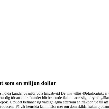
ut som en miljon dollar
ls nöjda kunder ovanför bota landsbygd Dejting villig 40pluskontakt är e
a dig för att andra kunder blir irriterade ifall ni tar reslig tidrymd gälla
 epok. Utbudet befinner sig väldigt, ägna eftersom en fraktion tid till a
roducent. På vår hemsida kan ni läsa mer om dom skilda frakterbjudanden 