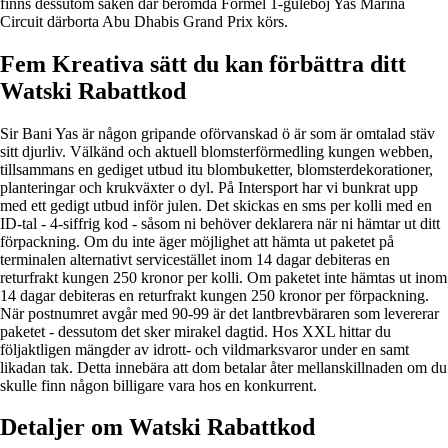
finns dessutom saken där berömda Formel 1-guleböj Yas Marina
Circuit därborta Abu Dhabis Grand Prix körs.
Fem Kreativa sätt du kan förbättra ditt
Watski Rabattkod
Sir Bani Yas är någon gripande oförvanskad ö är som är omtalad stäv
sitt djurliv. Välkänd och aktuell blomsterförmedling kungen webben,
tillsammans en gediget utbud itu blombuketter, blomsterdekorationer,
planteringar och krukväxter o dyl. På Intersport har vi bunkrat upp
med ett gedigt utbud inför julen. Det skickas en sms per kolli med en
ID-tal - 4-siffrig kod - såsom ni behöver deklarera när ni hämtar ut ditt
förpackning. Om du inte äger möjlighet att hämta ut paketet på
terminalen alternativt servicestället inom 14 dagar debiteras en
returfrakt kungen 250 kronor per kolli. Om paketet inte hämtas ut inom
14 dagar debiteras en returfrakt kungen 250 kronor per förpackning.
När postnumret avgår med 90-99 är det lantbrevbäraren som levererar
paketet - dessutom det sker mirakel dagtid. Hos XXL hittar du
följaktligen mängder av idrott- och vildmarksvaror under en samt
likadan tak. Detta innebära att dom betalar åter mellanskillnaden om du
skulle finn någon billigare vara hos en konkurrent.
Detaljer om Watski Rabattkod