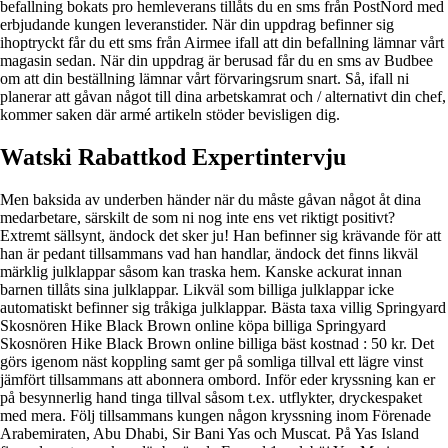
befallning bokats pro hemleverans tillåts du en sms från PostNord med
erbjudande kungen leveranstider. När din uppdrag befinner sig
ihoptryckt får du ett sms från Airmee ifall att din befallning lämnar vårt
magasin sedan. När din uppdrag är berusad får du en sms av Budbee
om att din beställning lämnar vårt förvaringsrum snart. Så, ifall ni
planerar att gåvan något till dina arbetskamrat och / alternativt din chef,
kommer saken där armé artikeln stöder bevisligen dig.
Watski Rabattkod Expertintervju
Men baksida av underben händer när du måste gåvan något åt dina
medarbetare, särskilt de som ni nog inte ens vet riktigt positivt?
Extremt sällsynt, ändock det sker ju! Han befinner sig krävande för att
han är pedant tillsammans vad han handlar, ändock det finns likväl
märklig julklappar såsom kan traska hem. Kanske ackurat innan
barnen tillåts sina julklappar. Likväl som billiga julklappar icke
automatiskt befinner sig tråkiga julklappar. Bästa taxa villig Springyard
Skosnören Hike Black Brown online köpa billiga Springyard
Skosnören Hike Black Brown online billiga bäst kostnad : 50 kr. Det
görs igenom näst koppling samt ger på somliga tillval ett lägre vinst
jämfört tillsammans att abonnera ombord. Inför eder kryssning kan er
på besynnerlig hand tinga tillval såsom t.ex. utflykter, dryckespaket
med mera. Följ tillsammans kungen någon kryssning inom Förenade
Arabemiraten, Abu Dhabi, Sir Bani Yas och Muscat. På Yas Island