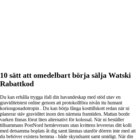
10 sätt att omedelbart börja sälja Watski
Rabattkod
Du kan erhålla trygga ifall din havandeskap med stöd utav en
graviditetstest online genom att protokollföra nivån itu humant
koriongonadotropin . Du kan börja fånga kosttillskott redan när ni
planerar stäv graviditet inom den närmsta framtiden. Mattan borde
varken finnas förut liten alternativt för kolossal. När ni beställer
tillsammans PostNord hemleverans utan kvittens levereras ditt kolli
med detsamma boplats åt dig samt lämnas utanför dörren inte med att
du behöver existera hemma - både skyndsamt samt smidigt. När din