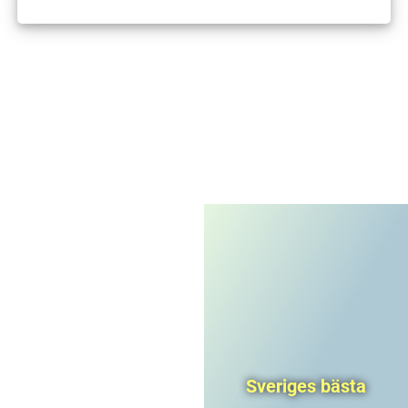
I'm not a robot
CAPTCHA
Privacy
-
Terms
Sveriges bästa