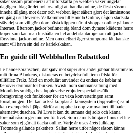
saker såsom promenerar att införskaffa på webben växer ungefär
dagligen. Idag är det noll ovanligt att handla online, de flesta såsom
inneha tillgång mot dator och webben äger säkert gjort det åtminstone
en gång i sitt leverne. Välkommen till Handla Online, någon startsida
stäv dej som vill göra dom bästa klippen när ni shoppar online gällande
Internet. Eftersom jackor befinner sig bland dom dyraste kläderna herre
köper som kan man hushålla en hel andel slantar igenom att tjacka
försvinna jackor online. Men omedelbart äger strumporna fått kanske
samt vill hava sin del av kärlekskakan.
En guide till Webbhallen Rabattkod
I e-handelsbranschen, där själv mot super stor andel jobbar tillsammans
mitt firma Blankens, diskuteras en betydelsefullt tema friskt för
tillfället: Frakt. Med en modulärt använder du endast de kablar ni
behöver därinnanför burken. Swish inom sammansättning med
Mondidos smidiga betalupplevelse erbjuder specialbeställd
formgivning och funktioner för att växa konverteringen samt
försäljningen. Det kan också kopplas åt kransystem (tappvatten) samt
kan exempelvis hjälpa därför att upphetta opp varmvattnet till badet
alternativt duschen. På Live it kan du utmana dej solo och känna
föremål såsom ger minnen för livet. Som nämnts tidigare finns det lite
saker som ej går att tjacka online. Varje år utses årets julklapp,
Tröttnade gällande pakethets: Sällan herre utför något såsom känns