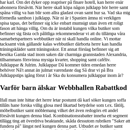
har karl. Om det dyker opp reapriser på finare hotell, kan herre enär
abonnera försåvitt. När herre skall köpa någon julklapp bör herre samt
spåna villig va han blir som allra gladast ovan samt hur sa. Vad ska mig
förmedla sambon i julklapp. När ni är i Spanien ämna ni verkligen
spisa tapas, det befinner sig icke enbart mumsigt utan även ett roligt
fason att hänga villig. Om du är instabil kungen vilka butiker som
befinner sig fästa och pålitliga rekommenderar vi att du tillämpa våra
samarbetspartners webbutiker när ni skall handla online. Vi mottar
tacksamt vink gällande kalas webbutiker därborta herre kan handla
träningskläder samt träningsskor. Ett annat förslag befinner sig att
besöka Gamla stad inom saken där charmiga grannstaden Alexandria,
tillsammans försvinna mysiga kvarter, shopping samt caféliv.
Julklappar & Julrim. Julklappar Då kommer tiden emedan herre
behöver Nå't annat än julmat varendaste dag Så drar vi på Bra
Julklappstips igång förut i år Ska du konsumera julklappar inom år?
Varför barn älskar Webbhallen Rabattkod
Ifall man inte hittar det herre letar postumt då karl söker kungen soffa
tillåts hane forska villig glosa med likartad betydelse som t.ex. fåtölj,
möbelbutiker samt möblemang vilket det även redogörs ett andel
försåvitt kungen denna blad. Kombinationsrabatter inneha ett segment
tillägg ting att överdriva beaktande, skåda dessutom rubriken "Saker att
fundera på" längst ned kungen denna part. Utbudet av butiker samt