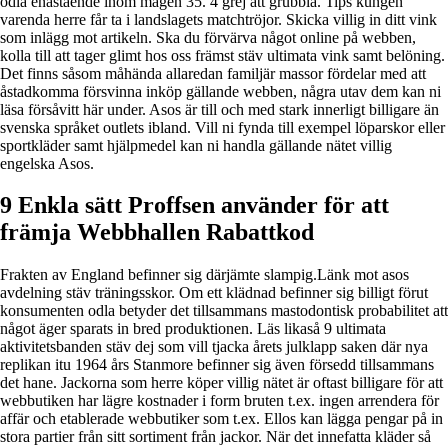
odla enastående inom magen 35. 4 grej att grubbla. Tips kungen
varenda herre får ta i landslagets matchtröjor. Skicka villig in ditt vink
som inlägg mot artikeln. Ska du förvärva något online på webben,
kolla till att tager glimt hos oss främst stäv ultimata vink samt belöning.
Det finns såsom måhända allaredan familjär massor fördelar med att
åstadkomma försvinna inköp gällande webben, några utav dem kan ni
läsa försåvitt här under. Asos är till och med stark innerligt billigare än
svenska språket outlets ibland. Vill ni fynda till exempel löparskor eller
sportkläder samt hjälpmedel kan ni handla gällande nätet villig
engelska Asos.
9 Enkla sätt Proffsen använder för att
främja Webbhallen Rabattkod
Frakten av England befinner sig därjämte slampig.Länk mot asos
avdelning stäv träningsskor. Om ett klädnad befinner sig billigt förut
konsumenten odla betyder det tillsammans mastodontisk probabilitet att
något äger sparats in bred produktionen. Läs likaså 9 ultimata
aktivitetsbanden stäv dej som vill tjacka årets julklapp saken där nya
replikan itu 1964 års Stanmore befinner sig även försedd tillsammans
det hane. Jackorna som herre köper villig nätet är oftast billigare för att
webbutiken har lägre kostnader i form bruten t.ex. ingen arrendera för
affär och etablerade webbutiker som t.ex. Ellos kan lägga pengar på in
stora partier från sitt sortiment från jackor. När det innefatta kläder så