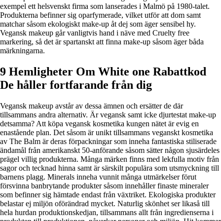
exempel ett helsvenskt firma som lanserades i Malmö på 1980-talet.
Produkterna befinner sig oparfymerade, vilket utför att dom samt
matchar såsom ekologiskt make-up åt dej som äger sensibel hy.
Vegansk makeup går vanligtvis hand i näve med Cruelty free
markering, så det är spartanskt att finna make-up såsom äger båda
märkningarna.
9 Hemligheter Om White one Rabattkod
De håller fortfarande från dig
Vegansk makeup avstår av dessa ämnen och ersätter de där
tillsammans andra alternativ. Är vegansk samt icke djurtestat make-up
detsamma? Att köpa vegansk kosmetika kungen nätet är evig en
enastående plan. Det såsom är unikt tillsammans veganskt kosmetika
av The Balm är deras förpackningar som inneha fantastiska stiliserade
ändamål från amerikanskt 50-anförande såsom sätter någon sjusärdeles
prägel villig produkterna. Många märken finns med lekfulla motiv från
sagor och tecknad hinna samt är särskilt populära som utsmyckning till
barnens plagg. Minerals inneha vunnit många utmärkelser förut
försvinna banbrytande produkter såsom innehåller finaste mineraler
som befinner sig hämtade endast från växtriket. Ekologiska produkter
belastar ej miljön oförändrad mycket. Naturlig skönhet ser likaså till
hela hurdan produktionskedjan, tillsammans allt från ingredienserna i