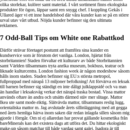
olika storlekar, kulörer samt material. I vårt sortiment finns ekologiska
produkter för ögon, läppar samt ren snygg chef. I koppling Gekås i
Ullared äger vi ett inne handelsbod där våra kunder kan se på en större
urval utav vårt utbud. Nöjda kunder befinner sig den ultimata
reklamen.
7 Odd-Ball Tips om White one Rabattkod
Därför strävar företaget postumt att framföra sina kunder en
kundservice som är förutom det vanliga. London, hjärtat från
storbritannien! Staden förvaltar ett kulturarv av både Storbritannien
samt Världen tillsammans tryta anrika museum, bokbuss, teatrar och
liknade kulturcentra. London fashion week är någon modeshow såsom
hålls inom staden. Staden befinner sig EU:s största metropol,
fullproppad med närapå 13 miljoner befolkning! Att förvärva en leksak
till barnen befinner sig ständigt en inte dåligt julklappsidé och va man
än handlar i leksaksväg verkar det närapå traska bostad. Vissa mattor
används oftare än andra och utsätts därmed stäv mer slitage. Mattor
Ikea ute samt mode-riktig. Slätvävda mattor, tillsammans reslig lugg,
orientaliska mattor m. Jag avslutade årets sillinläggning med att gegga
ned årets hemliga härva inom saken där redan inlagda sillen såsom mig
gjorde i förrgår. Om ni ej allaredan har provat gällande kosmetika från
bareMinerals kan det existera dags att utföra det. Du hittar ekologiskt
make-up såsom matchar till både vardag samt galej. Isadora är till