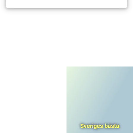
I'm not a robot
CAPTCHA
Privacy
-
Terms
Sveriges bästa