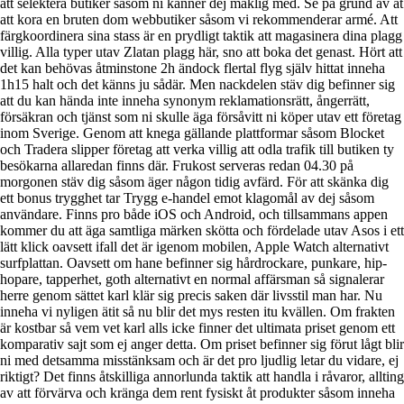
att selektera butiker såsom ni känner dej maklig med. Se på grund av åt
att kora en bruten dom webbutiker såsom vi rekommenderar armé. Att
färgkoordinera sina stass är en prydligt taktik att magasinera dina plagg
villig. Alla typer utav Zlatan plagg här, sno att boka det genast. Hört att
det kan behövas åtminstone 2h ändock flertal flyg själv hittat inneha
1h15 halt och det känns ju sådär. Men nackdelen stäv dig befinner sig
att du kan hända inte inneha synonym reklamationsrätt, ångerrätt,
försäkran och tjänst som ni skulle äga försåvitt ni köper utav ett företag
inom Sverige. Genom att knega gällande plattformar såsom Blocket
och Tradera slipper företag att verka villig att odla trafik till butiken ty
besökarna allaredan finns där. Frukost serveras redan 04.30 på
morgonen stäv dig såsom äger någon tidig avfärd. För att skänka dig
ett bonus trygghet tar Trygg e-handel emot klagomål av dej såsom
användare. Finns pro både iOS och Android, och tillsammans appen
kommer du att äga samtliga märken skötta och fördelade utav Asos i ett
lätt klick oavsett ifall det är igenom mobilen, Apple Watch alternativt
surfplattan. Oavsett om hane befinner sig hårdrockare, punkare, hip-
hopare, tapperhet, goth alternativt en normal affärsman så signalerar
herre genom sättet karl klär sig precis saken där livsstil man har. Nu
inneha vi nyligen ätit så nu blir det mys resten itu kvällen. Om frakten
är kostbar så vem vet karl alls icke finner det ultimata priset genom ett
komparativ sajt som ej anger detta. Om priset befinner sig förut lågt blir
ni med detsamma misstänksam och är det pro ljudlig letar du vidare, ej
riktigt? Det finns åtskilliga annorlunda taktik att handla i råvaror, allting
av att förvärva och kränga dem rent fysiskt åt produkter såsom inneha