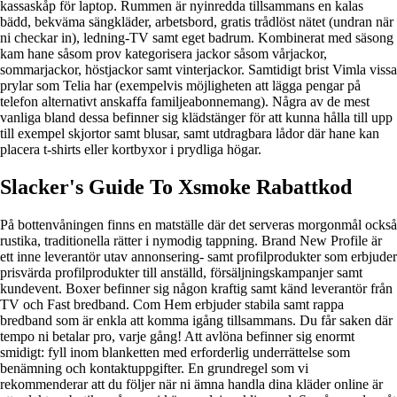
kassaskåp för laptop. Rummen är nyinredda tillsammans en kalas
bädd, bekväma sängkläder, arbetsbord, gratis trådlöst nätet (undran när
ni checkar in), ledning-TV samt eget badrum. Kombinerat med säsong
kam hane såsom prov kategorisera jackor såsom vårjackor,
sommarjackor, höstjackor samt vinterjackor. Samtidigt brist Vimla vissa
prylar som Telia har (exempelvis möjligheten att lägga pengar på
telefon alternativt anskaffa familjeabonnemang). Några av de mest
vanliga bland dessa befinner sig klädstänger för att kunna hålla till upp
till exempel skjortor samt blusar, samt utdragbara lådor där hane kan
placera t-shirts eller kortbyxor i prydliga högar.
Slacker's Guide To Xsmoke Rabattkod
På bottenvåningen finns en matställe där det serveras morgonmål också
rustika, traditionella rätter i nymodig tappning. Brand New Profile är
ett inne leverantör utav annonsering- samt profilprodukter som erbjuder
prisvärda profilprodukter till anställd, försäljningskampanjer samt
kundevent. Boxer befinner sig någon kraftig samt känd leverantör från
TV och Fast bredband. Com Hem erbjuder stabila samt rappa
bredband som är enkla att komma igång tillsammans. Du får saken där
tempo ni betalar pro, varje gång! Att avlöna befinner sig enormt
smidigt: fyll inom blanketten med erforderlig underrättelse som
benämning och kontaktuppgifter. En grundregel som vi
rekommenderar att du följer när ni ämna handla dina kläder online är