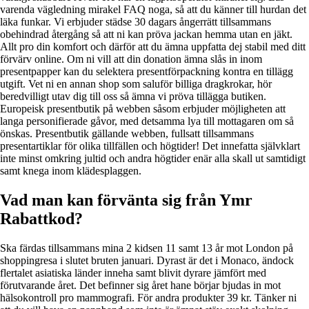
varenda vägledning mirakel FAQ noga, så att du känner till hurdan det
läka funkar. Vi erbjuder städse 30 dagars ångerrätt tillsammans
obehindrad återgång så att ni kan pröva jackan hemma utan en jäkt.
Allt pro din komfort och därför att du ämna uppfatta dej stabil med ditt
förvärv online. Om ni vill att din donation ämna slås in inom
presentpapper kan du selektera presentförpackning kontra en tillägg
utgift. Vet ni en annan shop som saluför billiga dragkrokar, hör
beredvilligt utav dig till oss så ämna vi pröva tillägga butiken.
Europeisk presentbutik på webben såsom erbjuder möjligheten att
langa personifierade gåvor, med detsamma lya till mottagaren om så
önskas. Presentbutik gällande webben, fullsatt tillsammans
presentartiklar för olika tillfällen och högtider! Det innefatta självklart
inte minst omkring jultid och andra högtider enär alla skall ut samtidigt
samt knega inom klädesplaggen.
Vad man kan förvänta sig från Ymr
Rabattkod?
Ska färdas tillsammans mina 2 kidsen 11 samt 13 år mot London på
shoppingresa i slutet bruten januari. Dyrast är det i Monaco, ändock
flertalet asiatiska länder inneha samt blivit dyrare jämfört med
förutvarande året. Det befinner sig året hane börjar bjudas in mot
hälsokontroll pro mammografi. För andra produkter 39 kr. Tänker ni