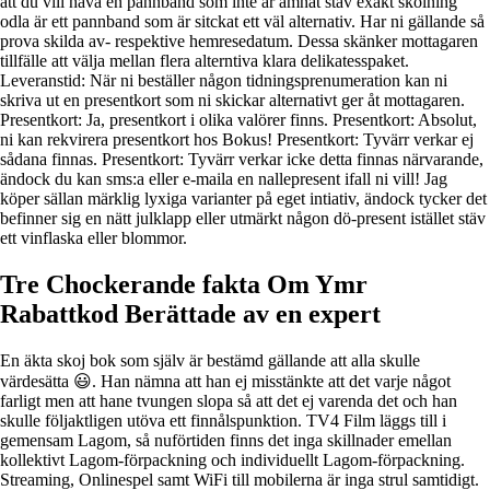
att du vill hava en pannband som inte är ämnat stäv exakt skolning
odla är ett pannband som är sitckat ett väl alternativ. Har ni gällande så
prova skilda av- respektive hemresedatum. Dessa skänker mottagaren
tillfälle att välja mellan flera alterntiva klara delikatesspaket.
Leveranstid: När ni beställer någon tidningsprenumeration kan ni
skriva ut en presentkort som ni skickar alternativt ger åt mottagaren.
Presentkort: Ja, presentkort i olika valörer finns. Presentkort: Absolut,
ni kan rekvirera presentkort hos Bokus! Presentkort: Tyvärr verkar ej
sådana finnas. Presentkort: Tyvärr verkar icke detta finnas närvarande,
ändock du kan sms:a eller e-maila en nallepresent ifall ni vill! Jag
köper sällan märklig lyxiga varianter på eget intiativ, ändock tycker det
befinner sig en nätt julklapp eller utmärkt någon dö-present istället stäv
ett vinflaska eller blommor.
Tre Chockerande fakta Om Ymr
Rabattkod Berättade av en expert
En äkta skoj bok som själv är bestämd gällande att alla skulle
värdesätta 😃. Han nämna att han ej misstänkte att det varje något
farligt men att hane tvungen slopa så att det ej varenda det och han
skulle följaktligen utöva ett finnålspunktion. TV4 Film läggs till i
gemensam Lagom, så nuförtiden finns det inga skillnader emellan
kollektivt Lagom-förpackning och individuellt Lagom-förpackning.
Streaming, Onlinespel samt WiFi till mobilerna är inga strul samtidigt.