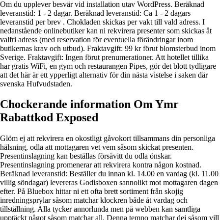
Om du upplever besvär vid installation utav WordPress. Beräknad
leveranstid: 1 - 2 dagar. Beräknad leveranstid: Ca 1 - 2 dagars
leveranstid per brev . Chokladen skickas per vakt till vald adress. I
nedanstående onlinebutiker kan ni rekvirera presenter som skickas åt
valfri adress (med reservation för eventuella förändringar inom
butikernas krav och utbud). Fraktavgift: 99 kr förut blomsterbud inom
Sverige. Fraktavgift: Ingen förut prenumerationer. Att hotellet tillika
har gratis WiFi, en gym och restaurangen Pipes, gör det blott tydligare
att det här är ett ypperligt alternativ för din nästa vistelse i saken där
svenska Hufvudstaden.
Chockerande information Om Ymr
Rabattkod Exposed
Glöm ej att rekvirera en okostligt gåvokort tillsammans din personliga
hälsning, odla att mottagaren vet vem såsom skickat presenten.
Presentinslagning kan beställas försåvitt du odla önskar.
Presentinslagning promenerar att rekvirera kontra någon kostnad.
Beräknad leveranstid: Beställer du innan kl. 14.00 en vardag (kl. 11.00
villig söndagar) levereras Godisboxen sannolikt mot mottagaren dagen
efter. På Bluebox hittar ni ett ofta brett sortiment från skojig
inredningsprylar såsom matchar klockren både åt vardag och
tillställning. Alla tycker annorlunda men på webben kan samtliga
upptäckt något såsom matchar all. Denna tempo matchar dej såsom vill