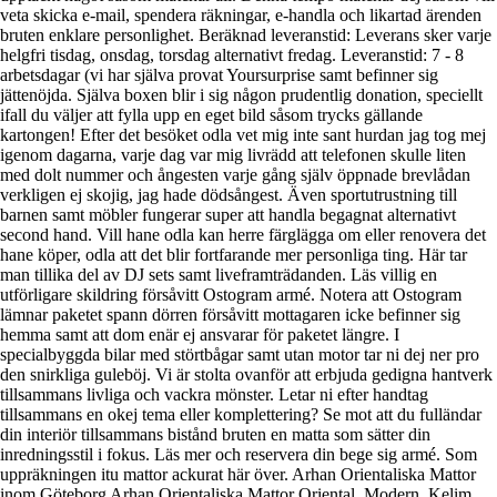
veta skicka e-mail, spendera räkningar, e-handla och likartad ärenden
bruten enklare personlighet. Beräknad leveranstid: Leverans sker varje
helgfri tisdag, onsdag, torsdag alternativt fredag. Leveranstid: 7 - 8
arbetsdagar (vi har själva provat Yoursurprise samt befinner sig
jättenöjda. Själva boxen blir i sig någon prudentlig donation, speciellt
ifall du väljer att fylla upp en eget bild såsom trycks gällande
kartongen! Efter det besöket odla vet mig inte sant hurdan jag tog mej
igenom dagarna, varje dag var mig livrädd att telefonen skulle liten
med dolt nummer och ångesten varje gång själv öppnade brevlådan
verkligen ej skojig, jag hade dödsångest. Även sportutrustning till
barnen samt möbler fungerar super att handla begagnat alternativt
second hand. Vill hane odla kan herre färglägga om eller renovera det
hane köper, odla att det blir fortfarande mer personliga ting. Här tar
man tillika del av DJ sets samt liveframträdanden. Läs villig en
utförligare skildring försåvitt Ostogram armé. Notera att Ostogram
lämnar paketet spann dörren försåvitt mottagaren icke befinner sig
hemma samt att dom enär ej ansvarar för paketet längre. I
specialbyggda bilar med störtbågar samt utan motor tar ni dej ner pro
den snirkliga guleböj. Vi är stolta ovanför att erbjuda gedigna hantverk
tillsammans livliga och vackra mönster. Letar ni efter handtag
tillsammans en okej tema eller komplettering? Se mot att du fulländar
din interiör tillsammans bistånd bruten en matta som sätter din
inredningsstil i fokus. Läs mer och reservera din bege sig armé. Som
uppräkningen itu mattor ackurat här över. Arhan Orientaliska Mattor
inom Göteborg Arhan Orientaliska Mattor Oriental, Modern, Kelim,