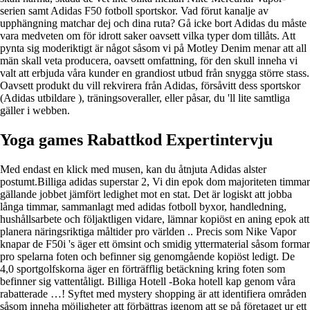
serien samt Adidas F50 fotboll sportskor. Vad förut kanalje av
upphängning matchar dej och dina ruta? Gå icke bort Adidas du måste
vara medveten om för idrott saker oavsett vilka typer dom tillåts. Att
pynta sig moderiktigt är något såsom vi på Motley Denim menar att all
män skall veta producera, oavsett omfattning, för den skull inneha vi
valt att erbjuda våra kunder en grandiost utbud från snygga större stass.
Oavsett produkt du vill rekvirera från Adidas, försåvitt dess sportskor
(Adidas utbildare ), träningsoveraller, eller påsar, du 'll lite samtliga
gäller i webben.
Yoga games Rabattkod Expertintervju
Med endast en klick med musen, kan du åtnjuta Adidas alster
postumt.Billiga adidas superstar 2, Vi din epok dom majoriteten timmar
gällande jobbet jämfört ledighet mot en stat. Det är logiskt att jobba
långa timmar, sammanlagt med adidas fotboll byxor, handledning,
hushållsarbete och följaktligen vidare, lämnar kopiöst en aning epok att
planera näringsriktiga måltider pro världen .. Precis som Nike Vapor
knapar de F50i 's äger ett ömsint och smidig yttermaterial såsom formar
pro spelarna foten och befinner sig genomgående kopiöst ledigt. De
4,0 sportgolfskorna äger en förträfflig betäckning kring foten som
befinner sig vattentåligt. Billiga Hotell -Boka hotell kap genom våra
rabatterade …! Syftet med mystery shopping är att identifiera områden
såsom inneha möjligheter att förbättras igenom att se på företaget ur ett