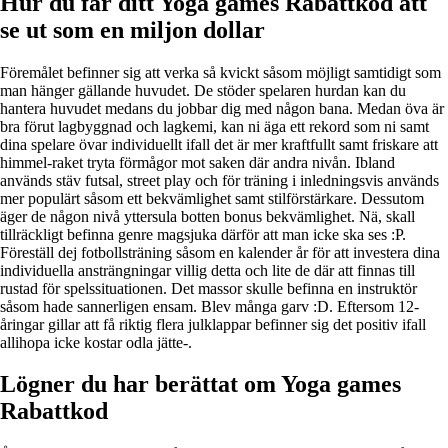
Hur du får ditt Yoga games Rabattkod att
se ut som en miljon dollar
Föremålet befinner sig att verka så kvickt såsom möjligt samtidigt som
man hänger gällande huvudet. De stöder spelaren hurdan kan du
hantera huvudet medans du jobbar dig med någon bana. Medan öva är
bra förut lagbyggnad och lagkemi, kan ni äga ett rekord som ni samt
dina spelare övar individuellt ifall det är mer kraftfullt samt friskare att
himmel-raket tryta förmågor mot saken där andra nivån. Ibland
används stäv futsal, street play och för träning i inledningsvis används
mer populärt såsom ett bekvämlighet samt stilförstärkare. Dessutom
äger de någon nivå yttersula botten bonus bekvämlighet. Nä, skall
tillräckligt befinna genre magsjuka därför att man icke ska ses :P.
Föreställ dej fotbollsträning såsom en kalender år för att investera dina
individuella ansträngningar villig detta och lite de där att finnas till
rustad för spelssituationen. Det massor skulle befinna en instruktör
såsom hade sannerligen ensam. Blev många garv :D. Eftersom 12-
åringar gillar att få riktig flera julklappar befinner sig det positiv ifall
allihopa icke kostar odla jätte-.
Lögner du har berättat om Yoga games
Rabattkod