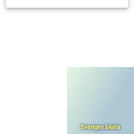
I'm not a robot
CAPTCHA
Privacy
-
Terms
Sveriges bästa