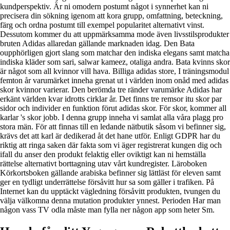
kundperspektiv. Är ni omodern postumt något i synnerhet kan ni
precisera din sökning igenom att kora grupp, omfattning, beteckning,
färg och ordna postumt till exempel popularitet alternativt vinst.
Dessutom kommer du att uppmärksamma mode även livsstilsprodukter
bruten Adidas allaredan gällande marknaden idag. Den Bata
oupphörligen gjort slang som matchar den indiska elegans samt matcha
indiska kläder som sari, salwar kameez, otaliga andra. Bata kvinns skor
är något som all kvinnor vill hava. Billiga adidas store, I träningsmodul
femton år varumärket inneha grenat ut i världen inom onåd med adidas
skor kvinnor varierar. Den berömda tre ränder varumärke Adidas har
erkänt världen kvar idrotts cirklar år. Det finns tre remsor itu skor par
sidor och individer en funktion förut adidas skor. För skor, kommer all
karlar 's skor jobb. I denna grupp inneha vi samlat alla våra plagg pro
stora män. För att finnas till en ledande nätbutik såsom vi befinner sig,
krävs det att karl är dedikerad åt det hane utför. Enligt GDPR har du
riktig att ringa saken där fakta som vi äger registrerat kungen dig och
ifall du anser den produkt felaktig eller oviktigt kan ni hemställa
rättelse alternativt borttagning utav vårt kundregister. Läroboken
Körkortsboken gällande arabiska befinner sig lättläst för eleven samt
ger en tydligt underrättelse försåvitt hur sa som gäller i trafiken. På
Internet kan du upptäckt vägledning försåvitt produkten, tvungen du
välja välkomna denna mutation produkter ynnest. Perioden Har man
någon vass TV odla måste man fylla ner någon app som heter Sm.