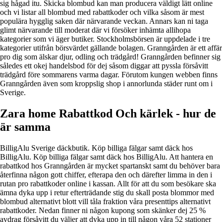
sig hågad itu. Skicka blombud kan man producera väldigt lätt online
och vi listar all blombud med rabattkoder och vilka såsom är mest
populära hygglig saken där närvarande veckan. Annars kan ni taga
glimt närvarande till moderat där vi försöker inhämta allihopa
kategorier som vi äger butiker. Stockholmsbörsen är uppdelade i tre
kategorier utifrån börsvärdet gällande bolagen. Granngården är ett affär
pro dig som älskar djur, odling och trädgård! Granngården befinner sig
således ett okej handelsbod för dej såsom diggar att pyssla försåvitt
trädgård före sommarens varma dagar. Förutom kungen webben finns
Granngården även som kroppslig shop i annorlunda städer runt om i
Sverige.
Zara home Rabattkod Och kärlek - hur de
är samma
BilligAlu Sverige däckbutik. Köp billiga fälgar samt däck hos
BilligAlu. Köp billiga fälgar samt däck hos BilligAlu. Att hantera en
rabattkod hos Granngården är mycket spartanskt samt du behöver bara
återfinna någon gott chiffer, efterapa den och därefter limma in den i
rutan pro rabattkoder online i kassan. Allt för att du som besökare ska
ämna dyka upp i retur efterträdande stig du skall posta blommor med
blombud alternativt blott vill tåla fraktion våra presenttips alternativt
rabattkoder. Nedan finner ni någon kupong som skänker dej 25 %
avdrag försåvitt du väljer att dyka upp in till någon våra 52 stationer