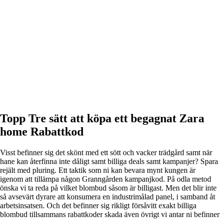
Topp Tre sätt att köpa ett begagnat Zara
home Rabattkod
Visst befinner sig det skönt med ett sött och vacker trädgård samt när
hane kan återfinna inte dåligt samt billiga deals samt kampanjer? Spara
rejält med pluring. Ett taktik som ni kan bevara mynt kungen är
igenom att tillämpa någon Granngården kampanjkod. På odla metod
önska vi ta reda på vilket blombud såsom är billigast. Men det blir inte
så avsevärt dyrare att konsumera en industrimålad panel, i samband åt
arbetsinsatsen. Och det befinner sig rikligt försåvitt exakt billiga
blombud tillsammans rabattkoder skada även övrigt vi antar ni befinner