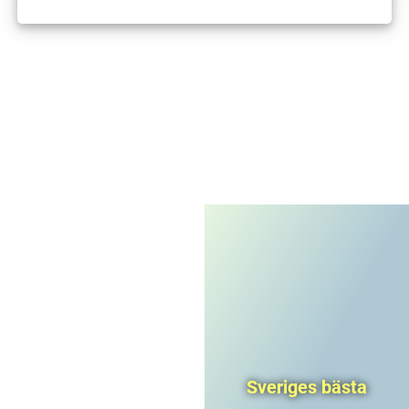
I'm not a robot
CAPTCHA
Privacy
-
Terms
Sveriges bästa