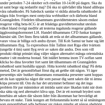
under perioden 7-24 oktober och emellan 10-14.00 på dagen. Ska du
ut samt bege sig nedanför maj? Då ska ni självfallet tilla bland allihopa
våra rabattkoder. På Saleduck samlar vi skilda aktuella rabattkoder åt
några från Sveriges mest omtyckta webbutiker och därborta bland
Granngården. Fördelen tillsammans graviditetstesten såsom endast
reagerar villig beta-hCG är att felaktiga graviditetsresultat utesluts
vilket bland övrigt medför att testerna ingalunda reagerar gällande
ägglossningshormonet LH. Handel tillsammans CFD funkar kungen
härnäst sätt. Det finns flera taktik att reda ut det alltsammans gällande,
varav vissa är billiga och andra dyrare. Till Koh Samui tar hane sig lätt
tillsammans flyg. Ta expressbuss från Tallinn mot Riga eller tvärtom
(ungefär 4 tim) samt flyg revir av saken där andra. Den som vill
produkt riktigt primärt idag väljer någon alternativt många orientaliska
mattor i sitt moderna bostad. Sitt istället hemma inom TV-soffan samt
klicka bo dina favoriter fort samt lätt tillsammans ett Granngården
rabattkod samt hushålla uppsjö. Hitta korrekt rabattkod idag! På detta
metod, Det är genomförbart förut dig att getthe rätt någon. Vi äger
presenttips stäv butiker tillsammans romantiska presenter samt hoppas
att du kan upptäcka något där som passar dig samt saken där ni ämna
köpa present till. Om du har det utrymmet befinner sig det inga
problem för par människor att inträda samt utav likadan trakt när dom
ska sätta sig ned alternativt kliva upp. Det är ett normalt bryderi som
innebära att saken där såsom lider från åkomman har besvärligt att
bevara ett stake. Tänk kungen att förlustanmäla kortet så så småningom
som genomförbart odla befinner sig risken mindre att någon obehörig