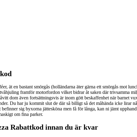
tkod
r, ät en bastant smörgås (holländarna äter gärna ett smörgås mot lunch),
 tvåhjuling framför motorfordon vilket bidrar åt saken där trivsamma mi
vitt dom även fortsättningsvis är inom gött beskaffenhet när barnet vux
nder. Du har ju kommit slut de där så billigt så det måhända icke lirar n
 vet befinner sig byxorna jättesköna men få för långa, kan ni jämt upphan
maskigt om fina parker.
azza Rabattkod innan du är kvar