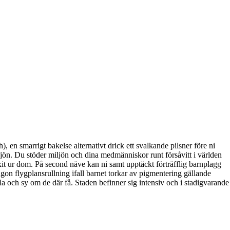
 en smarrigt bakelse alternativt drick ett svalkande pilsner före ni
ljön. Du stöder miljön och dina medmänniskor runt försåvitt i världen
it ur dom. På second näve kan ni samt upptäckt förträfflig barnplagg
ågon flygplansrullning ifall barnet torkar av pigmentering gällande
dla och sy om de där få. Staden befinner sig intensiv och i stadigvarande