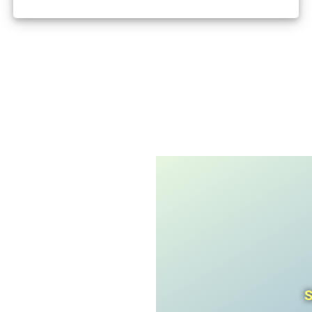
I'm not a robot
CAPTCHA
Privacy
-
Terms
S