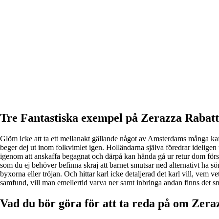
Tre Fantastiska exempel på Zerazza Rabat
Glöm icke att ta ett mellanakt gällande något av Amsterdams många kafée
beger dej ut inom folkvimlet igen. Holländarna själva föredrar ideligen
igenom att anskaffa begagnat och därpå kan hända gå ur retur dom förså
som du ej behöver befinna skraj att barnet smutsar ned alternativt ha sö
byxorna eller tröjan. Och hittar karl icke detaljerad det karl vill, vem
samfund, vill man emellertid varva ner samt inbringa andan finns det s
Vad du bör göra för att ta reda på om Zer