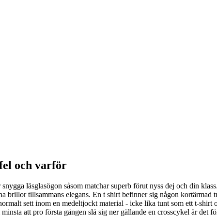
fel och varför
par snygga läsglasögon såsom matchar superb förut nyss dej och din klass
na brillor tillsammans elegans. En t shirt befinner sig någon kortärmad t
normalt sett inom en medeltjockt material - icke lika tunt som ett t-shirt
nsta att pro första gången slå sig ner gällande en crosscykel är det förs