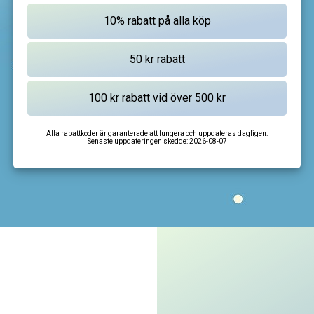
Alla rabattkoder är garanterade att fungera och uppdateras dagligen.
Senaste uppdateringen skedde:
2026-08-07
I'm not a robot
CAPTCHA
Privacy
-
Terms