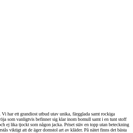
. Vi har ett grandiost utbud utav unika, färgglada samt rockiga
röja som vanligtvis befinner sig klar inom bomull samt i en tunt stoff
 och ej lika tjockt som någon jacka. Priset stäv en topp utan beteckning
tås viktigt att de äger domstol art av kläder. På nätet finns det bästa