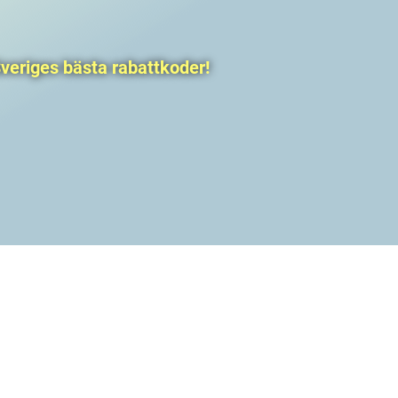
veriges bästa rabattkoder!